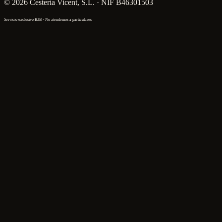
©
2026
Cestería Vicent, S.L.
· NIF
B46301503
Servicio exclusivo B2B · No atendemos a particulares