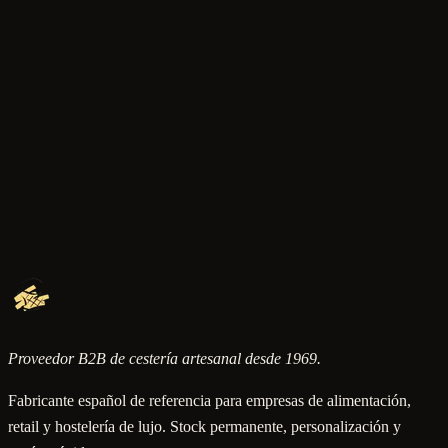
Bandejas
BANDEJA COMBINADA ASAS MADERA
Ref.
4390
Ver detalle
Bandejas
BANDEJA MADERA
Ref.
7130
·
2
medidas
Proveedor B2B de cestería artesanal desde 1969.
Fabricante español de referencia para empresas de alimentación,
retail y hostelería de lujo. Stock permanente, personalización y