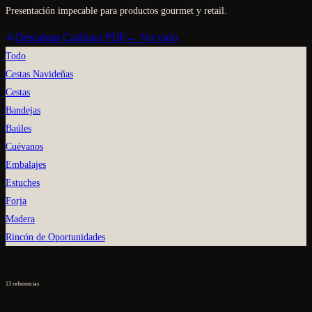
Presentación impecable para productos gourmet y retail.
Descargar Catálogo PDF
← Ver todo
Todo
Cestas Navideñas
Cestas
Bandejas
Baúles
Cuévanos
Embalajes
Estuches
Forja
Madera
Rincón de Oportunidades
13
referencias