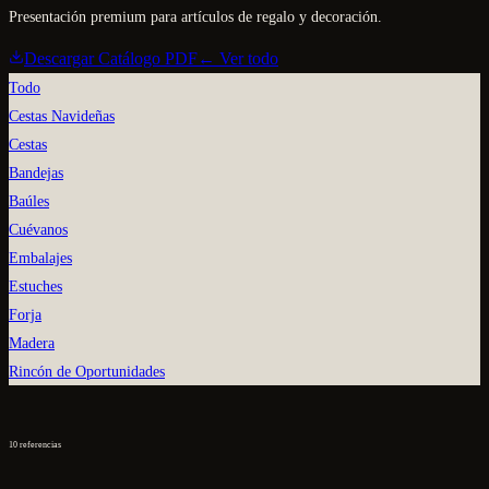
Presentación premium para artículos de regalo y decoración.
Descargar Catálogo PDF
← Ver todo
Todo
Cestas Navideñas
Cestas
Bandejas
Baúles
Cuévanos
Embalajes
Estuches
Forja
Madera
Rincón de Oportunidades
10
referencias