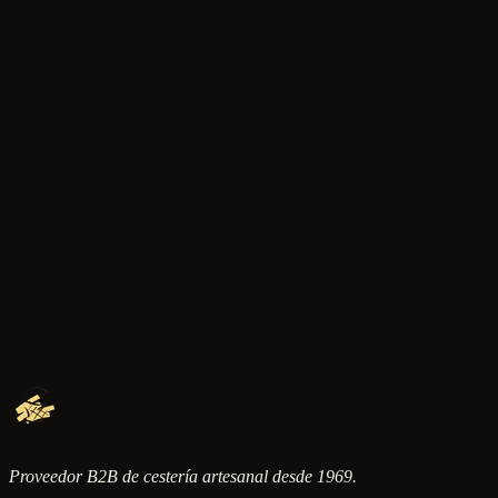
Ref.
7910
Ver detalle
Estuches
Ref.
7915
Ver detalle
Estuches
Ref.
7916
Proveedor B2B de cestería artesanal desde 1969.